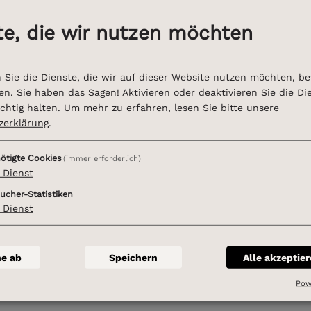
te, die wir nutzen möchten
RESERVIX
 Sie die Dienste, die wir auf dieser Website nutzen möchten, b
EVENTIM
n. Sie haben das Sagen! Aktivieren oder deaktivieren Sie die Di
ichtig halten.
Um mehr zu erfahren, lesen Sie bitte unsere
zerklärung
.
Kartenvorverkauf vo
ötigte Cookies
(immer erforderlich)
Dienst
Tourist-Information
ucher-Statistiken
Mainlände 1, 97209 
Dienst
Tel. 0931 / 7809002
E-Mail:
touristik@ve
ne ab
Speichern
Alle akzeptie
Homepage:
Tourist-
Pow