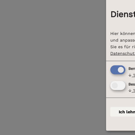
Diens
Hier können
und anpasse
Sie es für r
Datenschut
Ben
↓
1
Bes
↓
1
Ich leh