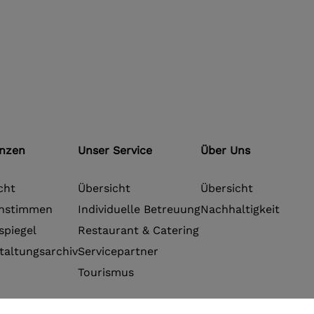
enzen
Unser Service
Über Uns
cht
Übersicht
Übersicht
nstimmen
Individuelle Betreuung
Nachhaltigkeit
spiegel
Restaurant & Catering
taltungsarchiv
Servicepartner
Tourismus