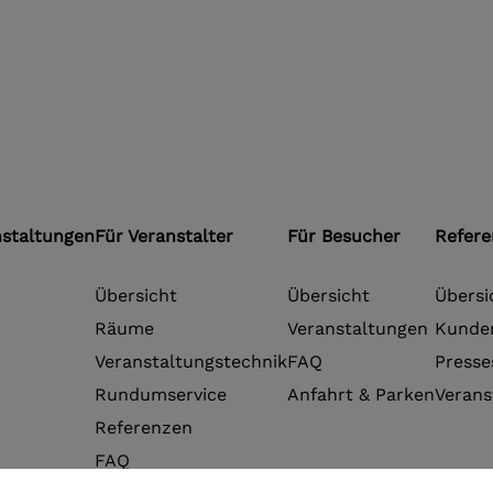
nstaltungen
Für Veranstalter
Für Besucher
Refer
Übersicht
Übersicht
Übersi
Räume
Veranstaltungen
Kunde
Veranstaltungstechnik
FAQ
Presse
Rundumservice
Anfahrt & Parken
Verans
Referenzen
FAQ