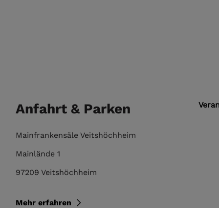
Vera
Anfahrt & Parken
Mainfrankensäle Veitshöchheim
Mainlände 1
97209 Veitshöchheim
Mehr erfahren