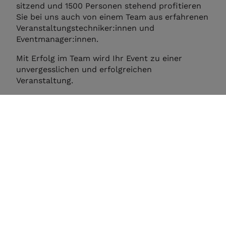
sitzend und 1500 Personen stehend profitieren
Sie bei uns auch von einem Team aus erfahrenen
Veranstaltungstechniker:innen und
Eventmanager:innen.
Mit Erfolg im Team wird Ihr Event zu einer
unvergesslichen und erfolgreichen
Veranstaltung.
DAS SIND DIE MAINFRANKENSÄLE